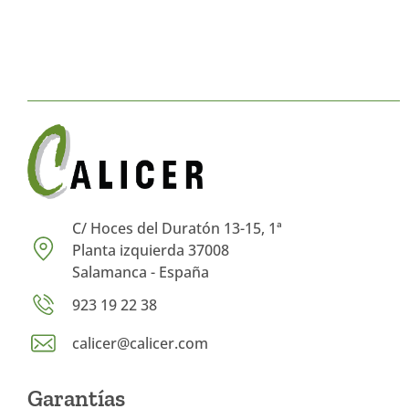
C/ Hoces del Duratón 13-15, 1ª
Planta izquierda 37008
Salamanca - España
923 19 22 38
calicer@calicer.com
Garantías