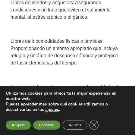
Libres de miedos y angustias: Asegurando
condiciones y un trato que eviten el sufrimiento
mental, el estrés crónico o el pánico.
Libres de incomodidades físicas o térmicas:
Proporcionando un entorno apropiado que incluya
refugio y un área de descanso cómoda y protegida
de las inclemencias del tiempo.
Libres de dolor, lesiones o enfermedades: Mediante
Utilizamos cookies para ofrecerte la mejor experiencia en
la prevención, el diagnóstico rápido y el tratamiento
nuestra web.
adecuado de problemas de salud.
Puedes aprender más sobre qué cookies utilizamos o
desactivarlas en los
ajustes
.
Cerrar el banner de 
Aceptar
Rechazar
Ajustes
Libres para expresar las pautas propias de
comportamiento: Disponiendo de espacio suficiente,