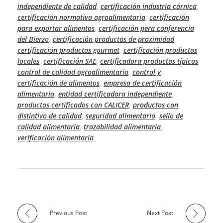
independiente de calidad
certificación industria cárnica
,
,
certificación normativa agroalimentaria
certificación
,
para exportar alimentos
certificación pera conferencia
,
del Bierzo
certificación productos de proximidad
,
,
certificación productos gourmet
certificación productos
,
locales
certificación SAE
certificadora productos típicos
,
,
,
control de calidad agroalimentario
control y
,
certificación de alimentos
empresa de certificación
,
alimentaria
entidad certificadora independiente
,
,
productos certificados con CALICER
productos con
,
distintivo de calidad
seguridad alimentaria
sello de
,
,
calidad alimentaria
trazabilidad alimentaria
,
,
verificación alimentaria
Previous Post
Next Post