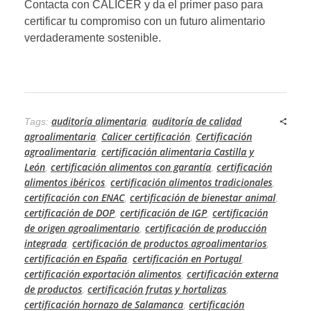
Contacta con CALICER y da el primer paso para
certificar tu compromiso con un futuro alimentario
verdaderamente sostenible.
auditoría alimentaria
auditoría de calidad
Tags:
,
agroalimentaria
Calicer certificación
Certificación
,
,
agroalimentaria
certificación alimentaria Castilla y
,
León
certificación alimentos con garantía
certificación
,
,
alimentos ibéricos
certificación alimentos tradicionales
,
,
certificación con ENAC
certificación de bienestar animal
,
,
certificación de DOP
certificación de IGP
certificación
,
,
de origen agroalimentario
certificación de producción
,
integrada
certificación de productos agroalimentarios
,
,
certificación en España
certificación en Portugal
,
,
certificación exportación alimentos
certificación externa
,
de productos
certificación frutas y hortalizas
,
,
certificación hornazo de Salamanca
certificación
,