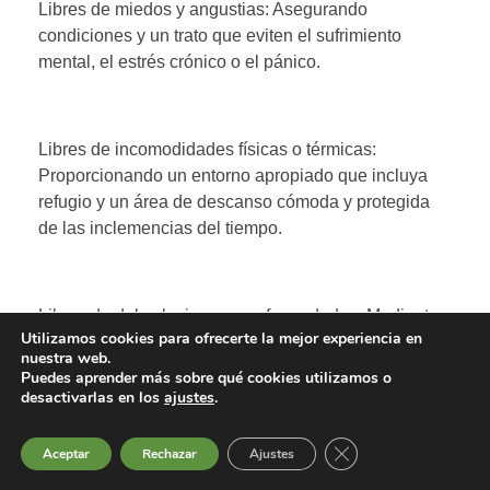
Libres de miedos y angustias: Asegurando
condiciones y un trato que eviten el sufrimiento
mental, el estrés crónico o el pánico.
Libres de incomodidades físicas o térmicas:
Proporcionando un entorno apropiado que incluya
refugio y un área de descanso cómoda y protegida
de las inclemencias del tiempo.
Libres de dolor, lesiones o enfermedades: Mediante
Utilizamos cookies para ofrecerte la mejor experiencia en
la prevención, el diagnóstico rápido y el tratamiento
nuestra web.
adecuado de problemas de salud.
Puedes aprender más sobre qué cookies utilizamos o
desactivarlas en los
ajustes
.
Cerrar el banner de 
Aceptar
Rechazar
Ajustes
Libres para expresar las pautas propias de
comportamiento: Disponiendo de espacio suficiente,